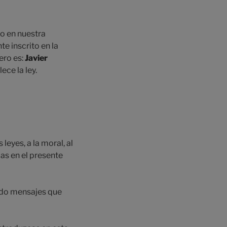
do en nuestra
e inscrito en la
ero es:
Javier
ece la ley.
leyes, a la moral, al
as en el presente
endo mensajes que