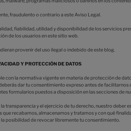
rus, malware, programas maliciosos o dañinos en los contenid
gente, fraudulento o contrario a este Aviso Legal.
calidad, fiabilidad, utilidad y disponibilidad de los servicios p
ión de los usuarios en este sitio web.
ieran provenir del uso ilegal o indebido de este blog.
VACIDAD Y PROTECCIÓN DE DATOS
le con la normativa vigente en materia de protección de dato
deberás dar tu consentimiento expreso antes de facilitarnos 
entes formularios puestos a disposición en las secciones de nu
e la transparencia y el ejercicio de tu derecho, nuestro deber 
es que recabamos, almacenamos y tratamos y con qué finalid
a posibilidad de revocar libremente tu consentimiento.