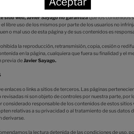
Aceptar
vo para uso personal y privado.
e sitio web, Javier Sayago no garantiza
que los contenidos s
e el libre uso de los mismos por parte de los usuarios no infrin
buen o mal uso de esta página y de sus contenidos es responsa
ibida la reproducción, retransmisión, copia, cesión o redifusi
ntenida en la página, cualquiera que fuera su finalidad y el m
ón previa de
Javier Sayago.
S
ye enlaces o links a sitios de terceros. Las páginas pertenecie
 revisadas ni son objeto de controles por nuestra parte, por 
r considerado responsable de los contenidos de estos sitios w
ten relativas a su privacidad o al tratamiento de sus datos 
n derivarse.
ecomendamos la lectura detenida de las condiciones de uso, pol