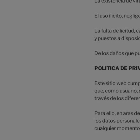
La existencia de vi
El uso ilícito, negli
La falta de licitud, 
y puestos a disposic
De los daños que pud
POLITICA DE PRI
Este sitio web cump
que, como usuario, 
través de los difer
Para ello, en aras d
los datos personal
cualquier momento l