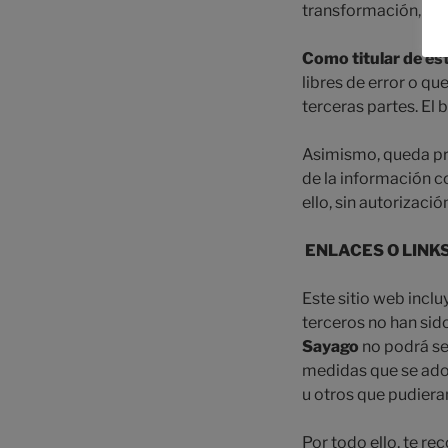
transformación, sal
Como titular de est
libres de error o qu
terceras partes. El 
Asimismo, queda proh
de la información co
ello, sin autorizaci
ENLACES O LINK
Este sitio web inclu
terceros no han sido
Sayago
no podrá se
medidas que se adop
u otros que pudiera
Por todo ello, te r