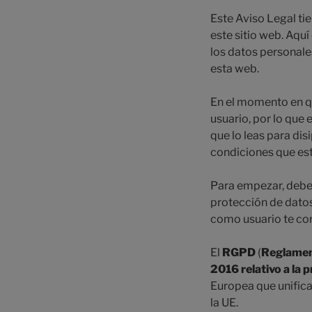
Este Aviso Legal ti
este sitio web. Aquí
los datos personale
esta web.
En el momento en q
usuario, por lo que 
que lo leas para di
condiciones que es
Para empezar, debes
protección de datos,
como usuario te corr
El
RGPD
(
Reglament
2016 relativo a la 
Europea que unifica 
la UE.