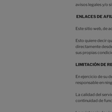
avisos legales y/o si
ENLACES DE AFI
Este sitio web, de a
Esto quiere decir 
directamente desde 
sus propias condic
LIMITACIÓN DE 
En ejercicio de su 
responsable en ning
La calidad del servi
continuidad de func