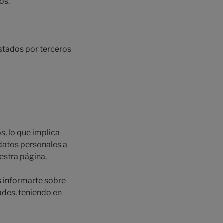
os.
restados por terceros
s, lo que implica
datos personales a
estra página.
es informarte sobre
ades, teniendo en