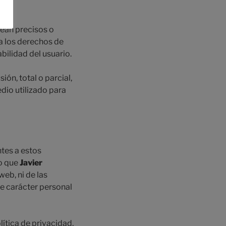
ean precisos o
ja los derechos de
bilidad del usuario.
ón, total o parcial,
edio utilizado para
ntes a estos
lo que
Javier
eb, ni de las
de carácter personal
ítica de privacidad,