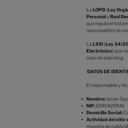
La
LOPD
(
Ley Orgá
Personal
y
Real De
que regula el trata
responsables de una
La
LSSI
(
Ley 34/200
Electrónico
) que r
caso de este blog.
DATOS DE IDENTI
El responsable y tit
Nombre:
Javier Sa
NIF:
1090429941
Domicilio Social:
Ca
Actividad del sitio
muestra de publicid