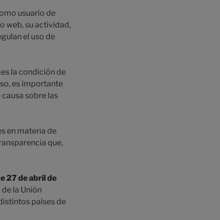
 como usuario de
o web, su actividad,
egulan el uso de
s la condición de
eso, es importante
 causa sobre las
es en materia de
transparencia que,
 27 de abril de
 de la Unión
distintos países de