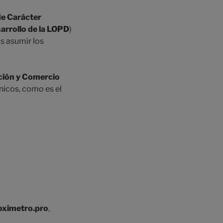
de Carácter
arrollo de la LOPD
)
s asumir los
ación y Comercio
nicos, como es el
ioximetro.pro
,