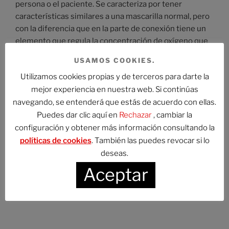
persona o el paciente. Se caracteriza por tener
características similares a una mascarilla normal, pero
con la diferencia que en la parte de conexión tiene un
elemento que regula la concentración de oxígeno que
inspira la persona que lo usa.
USAMOS COOKIES.
Utilizamos cookies propias y de terceros para darte la
¿Dónde Comprar Mascarilla Venturi Colores?
mejor experiencia en nuestra web. Si continúas
navegando, se entenderá que estás de acuerdo con ellas.
Llegaste al lugar indicado. Aquí encontrarás la
Puedes dar clic aquí en
Rechazar
, cambiar la
selección de los mejores artículos de Amazon. Compra
configuración y obtener más información consultando la
aquí tu mascarilla oxígeno.
políticas de cookies
. También las puedes revocar si lo
deseas.
Aceptar