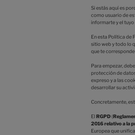
Si estás aquí es po
como usuario de e
informarte y el tuy
En esta Política de
sitio web y todo lo 
que te corresponde
Para empezar, debes
protección de datos
expreso y a las coo
desarrollar su activ
Concretamente, esta
El
RGPD
(
Reglament
2016 relativo a la 
Europea que unifica 