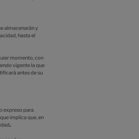
 se almacenarán y
vacidad, hasta el
lquier momento, con
iendo vigente la que
ificará antes de su
to expreso para
 que implica que, en
cidad
.