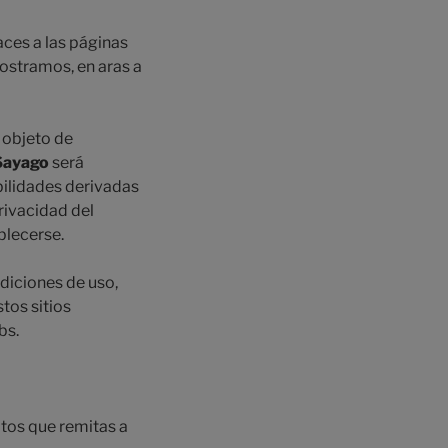
ces a las páginas
ostramos, en aras a
 objeto de
 Sayago
será
bilidades derivadas
rivacidad del
blecerse.
diciones de uso,
tos sitios
bs.
atos que remitas a