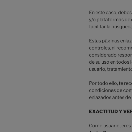
En este caso, debes
y/o plataformas de 
facilitar la búsqued
Estas páginas enlaz
controles, ni recom
considerado respons
de su uso en todos l
usuario, tratamient
Por todo ello, te r
condiciones de compr
enlazados antes de 
EXACTITUD Y VE
Como usuario, eres 