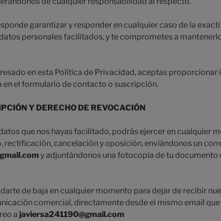
nerándonos de cualquier responsabilidad al respecto.
rresponde garantizar y responder en cualquier caso de la exacti
s datos personales facilitados, y te comprometes a mantener
resado en esta Política de Privacidad, aceptas proporcionar
 en el formulario de contacto o suscripción.
IPCIÓN Y DERECHO DE REVOCACIÓN
 datos que nos hayas facilitado, podrás ejercer en cualquier
 rectificación, cancelación y oposición, enviándonos un corr
gmail.com
y adjuntándonos una fotocopia de tu documento
darte de baja en cualquier momento para dejar de recibir nue
unicación comercial, directamente desde el mismo email que 
reo a
javiersa241190@gmail.com