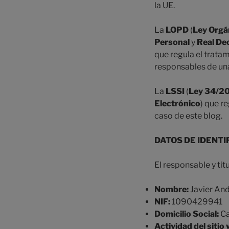
la UE.
La
LOPD
(
Ley Orgá
Personal
y
Real De
que regula el trata
responsables de una
La
LSSI
(
Ley 34/200
Electrónico
) que r
caso de este blog.
DATOS DE IDENTI
El responsable y titu
Nombre:
Javier An
NIF:
1090429941
Domicilio Social:
Ca
Actividad del sitio