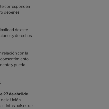
e te corresponden
ro deber es
inalidad de este
gaciones y derechos
 relación con la
tu consentimiento
amente y pueda
:
 27 de abril de
 de la Unión
distintos países de