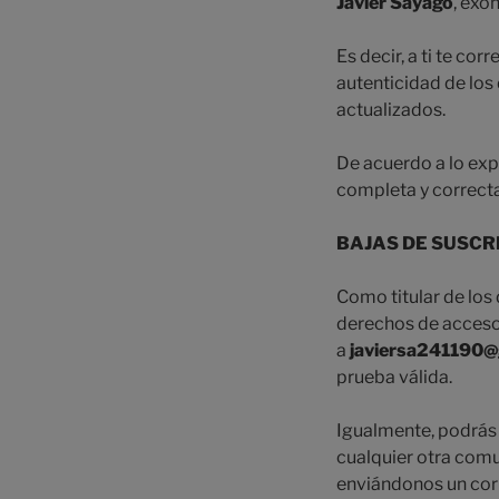
Javier Sayago
, exo
Es decir, a ti te co
autenticidad de lo
actualizados.
De acuerdo a lo exp
completa y correcta
BAJAS DE SUSCR
Como titular de los
derechos de acceso,
a
javiersa241190@
prueba válida.
Igualmente, podrás 
cualquier otra com
enviándonos un cor